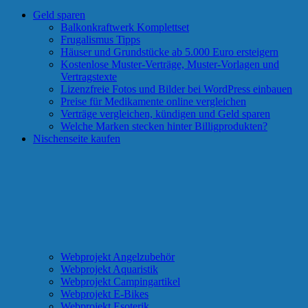
Geld sparen
Balkonkraftwerk Komplettset
Frugalismus Tipps
Häuser und Grundstücke ab 5.000 Euro ersteigern
Kostenlose Muster-Verträge, Muster-Vorlagen und
Vertragstexte
Lizenzfreie Fotos und Bilder bei WordPress einbauen
Preise für Medikamente online vergleichen
Verträge vergleichen, kündigen und Geld sparen
Welche Marken stecken hinter Billigprodukten?
Nischenseite kaufen
Webprojekt Angelzubehör
Webprojekt Aquaristik
Webprojekt Campingartikel
Webprojekt E-Bikes
Webprojekt Esoterik