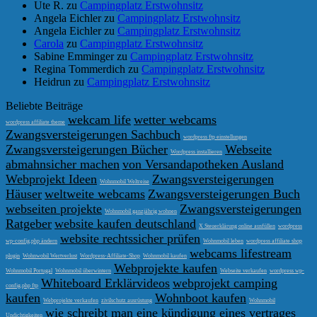
Ute R. zu
Campingplatz Erstwohnsitz
Angela Eichler zu
Campingplatz Erstwohnsitz
Angela Eichler zu
Campingplatz Erstwohnsitz
Carola
zu
Campingplatz Erstwohnsitz
Sabine Emminger zu
Campingplatz Erstwohnsitz
Regina Tommerdich zu
Campingplatz Erstwohnsitz
Heidrun zu
Campingplatz Erstwohnsitz
Beliebte Beiträge
wekcam life
wetter webcams
wordpress affiliate theme
Zwangsversteigerungen Sachbuch
wordpress ftp einstellungen
Zwangsversteigerungen Bücher
Webseite
Wordpress installieren
abmahnsicher machen
von Versandapotheken Ausland
Webprojekt Ideen
Zwangsversteigerungen
Wohnmobil Weltreise
Häuser
weltweite webcams
Zwangsversteigerungen Buch
webseiten projekte
Zwangsversteigerungen
Wohnmobil ganzjährig wohnen
Ratgeber
website kaufen deutschland
X Steuerklärung online ausfüllen
wordpress
website rechtssicher prüfen
wp-config.php ändern
Wohnmobil leben
wordpress affiliate shop
webcams lifestream
plugin
Wohnwobil Wertverlust
Wordpress-Affiliate-Shop
Wohnmobil kaufen
Webprojekte kaufen
Wohnmobil Portugal
Wohnmobil überwintern
Webseite verkaufen
wordpress wp-
Whiteboard Erklärvideos
webprojekt camping
config.php ftp
kaufen
Wohnboot kaufen
Webprojekte verkaufen
zivilschutz ausrüstung
Wohnmobil
wie schreibt man eine kündigung eines vertrages
Undichtigkeiten