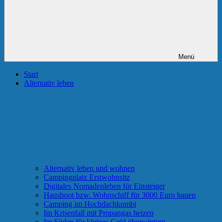
Menü
Start
Alternativ leben
Alternativ leben und wohnen
Campingplatz Erstwohnsitz
Digitales Nomadenleben für Einsteiger
Hausboot bzw. Wohnschiff für 3000 Euro bauen
Camping im Hochdachkombi
Im Krisenfall mit Propangas heizen
Im Süden für kleines Geld überwintern