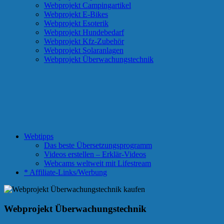
Webprojekt Campingartikel
Webprojekt E-Bikes
Webprojekt Esoterik
Webprojekt Hundebedarf
Webprojekt Kfz-Zubehör
Webprojekt Solaranlagen
Webprojekt Überwachungstechnik
Webtipps
Das beste Übersetzungsprogramm
Videos erstellen – Erklär-Videos
Webcams weltweit mit Lifestream
* Affiliate-Links/Werbung
Webprojekt Überwachungstechnik