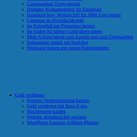
Campingplatz Erstwohnsitz
Digitales Nomadenleben für Einsteiger
Hausboot bzw. Wohnschiff für 3000 Euro bauen
Camping im Hochdachkombi
Im Krisenfall mit Propangas heizen
Im Süden für kleines Geld überwintern
Mein Schlauchboot zum Angeln und zum Übernachten
Solaranlage autark mit Speicher
Wohnung heizen mit einem Petroleumofen
Geld verdienen
Fertiges Vergleichsportal kaufen
Geld verdienen mit Ihren Fotos
Nischenseite kaufen
Website abmahnsicher machen
WordPress Amazon-Affiliate-Plugins