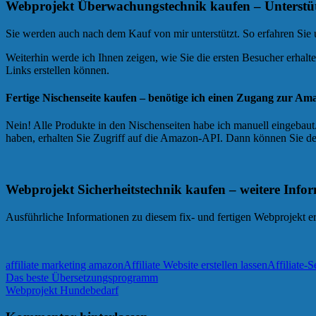
Webprojekt Überwachungstechnik kaufen – Unterstü
Sie werden auch nach dem Kauf von mir unterstützt. So erfahren Sie 
Weiterhin werde ich Ihnen zeigen, wie Sie die ersten Besucher erhalt
Links erstellen können.
Fertige Nischenseite kaufen – benötige ich einen Zugang zur A
Nein! Alle Produkte in den Nischenseiten habe ich manuell eingebaut
haben, erhalten Sie Zugriff auf die Amazon-API. Dann können Sie de
Webprojekt Sicherheitstechnik kaufen – weitere Info
Ausführliche Informationen zu diesem fix- und fertigen Webprojekt e
affiliate marketing amazon
Affiliate Website erstellen lassen
Affiliate-S
Beitragsnavigation
Vorheriger
Das beste Übersetzungsprogramm
Beitrag:
Nächster
Webprojekt Hundebedarf
Beitrag: